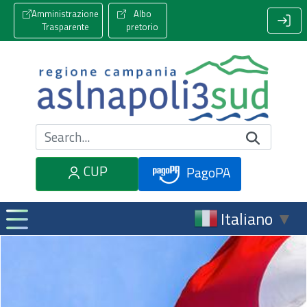
Amministrazione
Albo
Trasparente
pretorio
Cerca nel sito
CUP
PagoPA
Italiano
▼