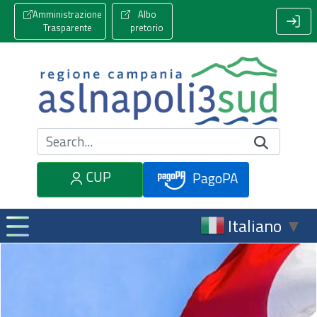
Amministrazione
Albo
Trasparente
pretorio
Cerca nel sito
CUP
PagoPA
Italiano
▼