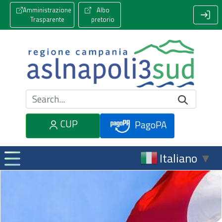
Amministrazione
Albo
Trasparente
pretorio
Cerca nel sito
CUP
PagoPA
Italiano
▼