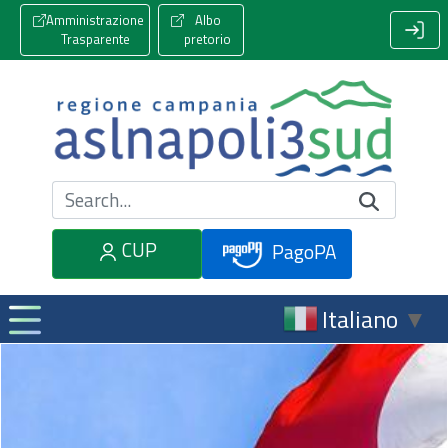
Amministrazione
Albo
Trasparente
pretorio
Cerca nel sito
CUP
PagoPA
Italiano
▼