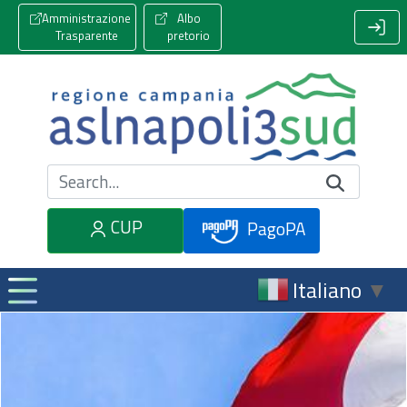
Amministrazione
Albo
Trasparente
pretorio
Cerca nel sito
CUP
PagoPA
Italiano
▼