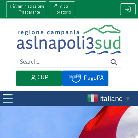
Amministrazione
Albo
Trasparente
pretorio
Cerca nel sito
CUP
PagoPA
Italiano
▼