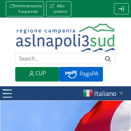
Amministrazione
Albo
Trasparente
pretorio
Cerca nel sito
CUP
PagoPA
Italiano
▼