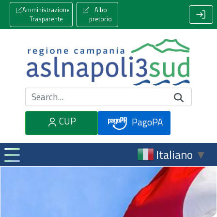
Amministrazione
Albo
Trasparente
pretorio
Cerca nel sito
CUP
PagoPA
Italiano
▼