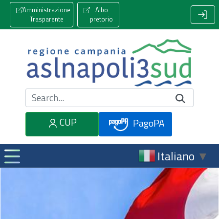
Amministrazione
Albo
Trasparente
pretorio
Cerca nel sito
CUP
PagoPA
Italiano
▼