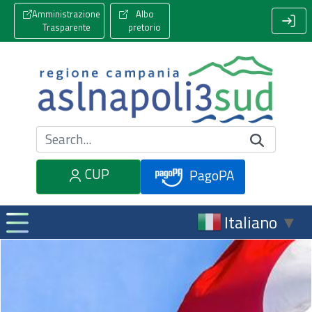
Amministrazione
Albo
Trasparente
pretorio
Cerca nel sito
CUP
PagoPA
Italiano
▼