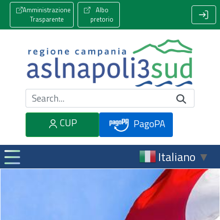
Amministrazione
Albo
Trasparente
pretorio
Cerca nel sito
CUP
PagoPA
Italiano
▼