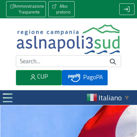
Amministrazione
Albo
Trasparente
pretorio
Cerca nel sito
CUP
PagoPA
Italiano
▼