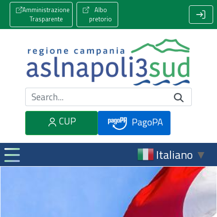
Amministrazione
Albo
Trasparente
pretorio
Cerca nel sito
CUP
PagoPA
Italiano
▼