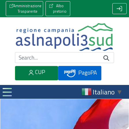
Amministrazione
Albo
Trasparente
pretorio
Cerca nel sito
CUP
PagoPA
Italiano
▼