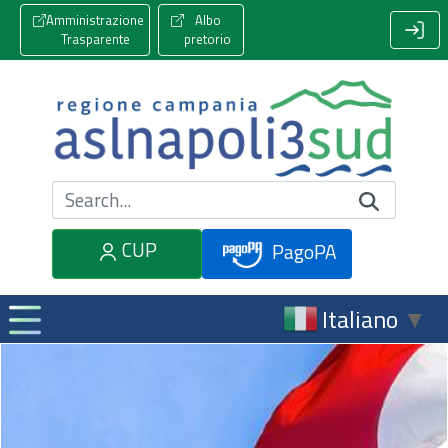
Amministrazione
Albo
Trasparente
pretorio
Cerca nel sito
CUP
PagoPA
Italiano
▼