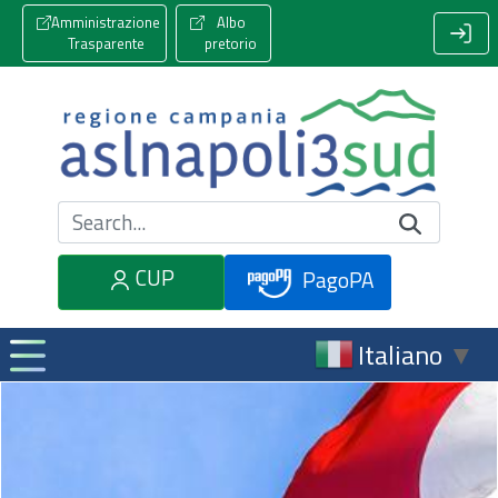
Amministrazione
Albo
Trasparente
pretorio
Cerca nel sito
CUP
PagoPA
Italiano
▼