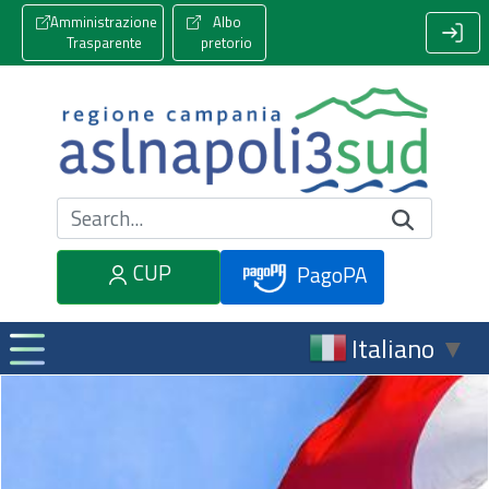
Amministrazione
Albo
Trasparente
pretorio
Cerca nel sito
CUP
PagoPA
Italiano
▼