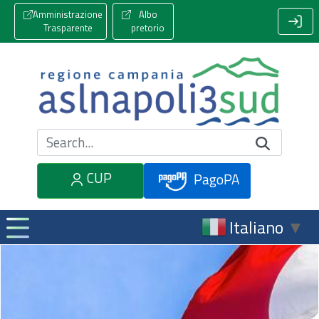
Amministrazione
Albo
Trasparente
pretorio
Cerca nel sito
CUP
PagoPA
Italiano
▼