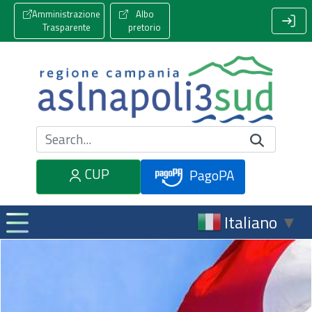
Amministrazione
Albo
Trasparente
pretorio
Cerca nel sito
CUP
PagoPA
Italiano
▼