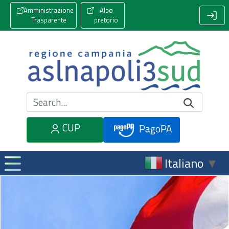
Amministrazione
Albo
Trasparente
pretorio
Cerca nel sito
CUP
PagoPA
Italiano
▼