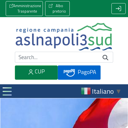
Amministrazione
Albo
Trasparente
pretorio
Cerca nel sito
CUP
PagoPA
Italiano
▼