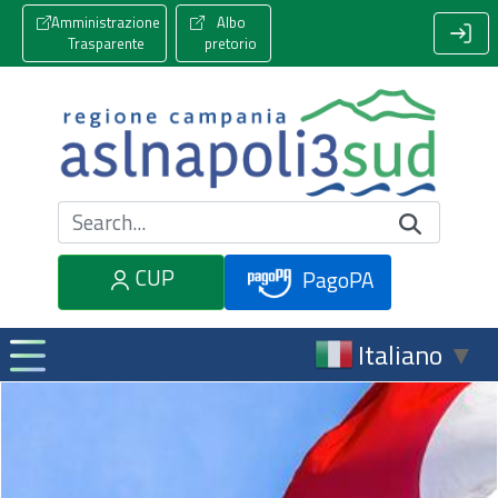
Amministrazione
Albo
Trasparente
pretorio
Cerca nel sito
CUP
PagoPA
Italiano
▼