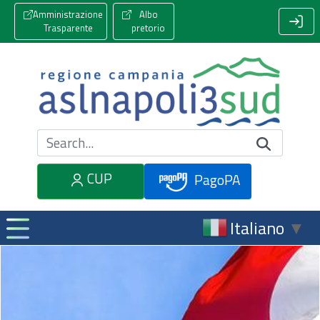
Amministrazione
Albo
Trasparente
pretorio
Cerca nel sito
CUP
PagoPA
Italiano
▼