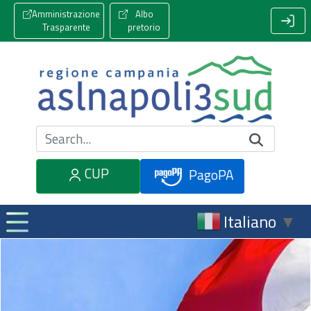
Amministrazione
Albo
Trasparente
pretorio
Cerca nel sito
CUP
PagoPA
Italiano
▼