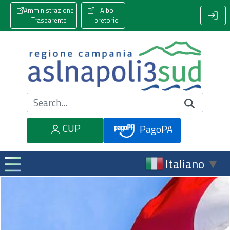
Amministrazione
Albo
Trasparente
pretorio
Cerca nel sito
CUP
PagoPA
Italiano
▼