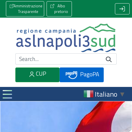
Amministrazione
Albo
Trasparente
pretorio
Cerca nel sito
CUP
PagoPA
Italiano
▼