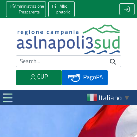
Amministrazione
Albo
Trasparente
pretorio
Cerca nel sito
CUP
PagoPA
Italiano
▼