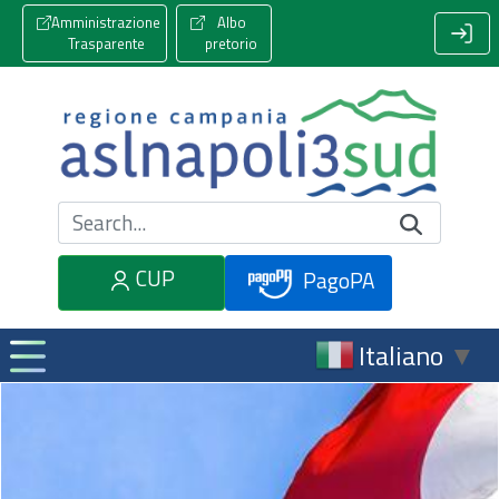
Amministrazione
Albo
Trasparente
pretorio
Cerca nel sito
CUP
PagoPA
Italiano
▼